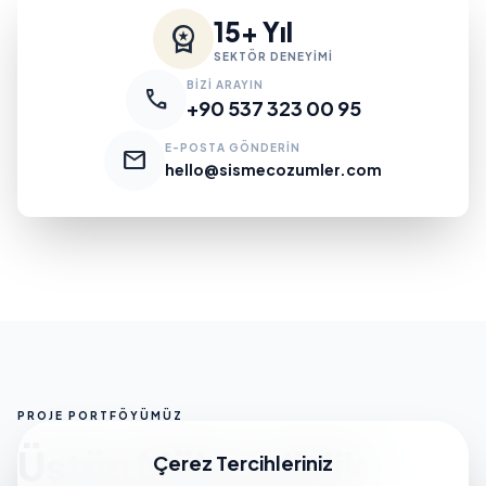
15+ Yıl
workspace_premium
SEKTÖR DENEYİMİ
BİZİ ARAYIN
call
+90 537 323 00 95
E-POSTA GÖNDERİN
mail
hello@sismecozumler.com
PROJE PORTFÖYÜMÜZ
Üstün Mühendislik
Çerez Tercihleriniz