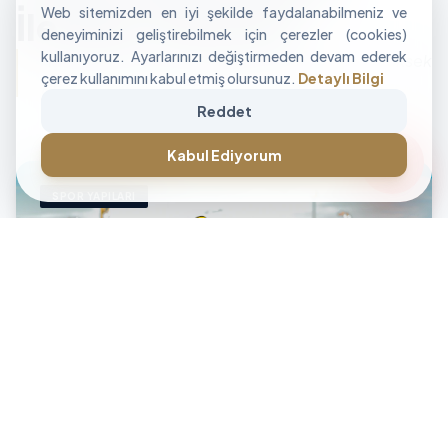
Web sitemizden en iyi şekilde faydalanabilmeniz ve
İle Alan Tasarımı
deneyiminizi geliştirebilmek için çerezler (cookies)
kullanıyoruz. Ayarlarınızı değiştirmeden devam ederek
"İşletmenizin sınırlarını aşan, modüler ve yüksek
çerez kullanımını kabul etmiş olursunuz.
Detaylı Bilgi
performanslı alan çözümleri üretiyoruz."
Reddet
CANLI DESTEK • İLETİŞİM • CANLI DESTEK • İLETİŞİM •
forum
Kabul Ediyorum
SPOR YAPILARI