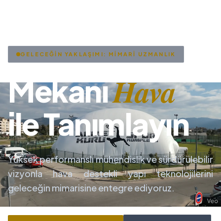
GELECEĞİN YAKLAŞIMI: MİMARİ UZMANLIK
Hava
Mekanı
ile Tanımlayın
Yüksek performanslı mühendislik ve sürdürülebilir
vizyonla hava destekli yapı teknolojilerini
geleceğin mimarisine entegre ediyoruz.