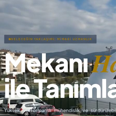
GELECEĞİN YAKLAŞIMI: MİMARİ UZMANLIK
H
Mekanı
ile Tanıml
Yüksek performanslı mühendislik ve sürdürülebil