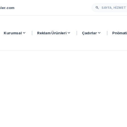
ler.com
search
expand_more
expand_more
expand_more
Kurumsal
|
Reklam Ürünleri
|
Çadırlar
|
Pnömati