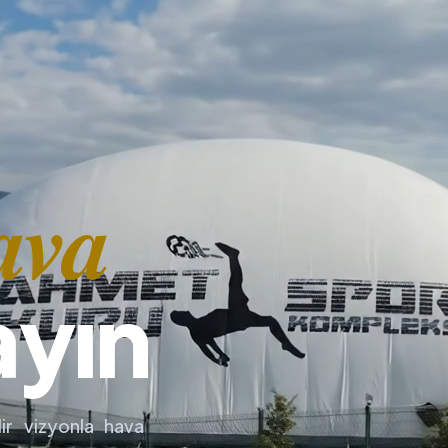
ava
ayın
ir vizyonla hava