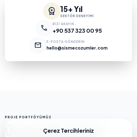
15+ Yıl
workspace_premium
SEKTÖR DENEYİMİ
BİZİ ARAYIN
call
+90 537 323 00 95
E-POSTA GÖNDERİN
mail
hello@sismecozumler.com
PROJE PORTFÖYÜMÜZ
Üstün Mühendislik
Çerez Tercihleriniz