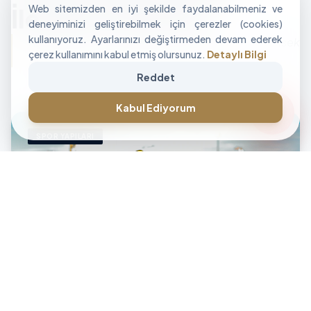
Web sitemizden en iyi şekilde faydalanabilmeniz ve
İle Alan Tasarımı
deneyiminizi geliştirebilmek için çerezler (cookies)
kullanıyoruz. Ayarlarınızı değiştirmeden devam ederek
"İşletmenizin sınırlarını aşan, modüler ve yüksek
çerez kullanımını kabul etmiş olursunuz.
Detaylı Bilgi
performanslı alan çözümleri üretiyoruz."
Reddet
CANLI DESTEK • İLETİŞİM • CANLI DESTEK • İLETİŞİM •
forum
Kabul Ediyorum
SPOR YAPILARI