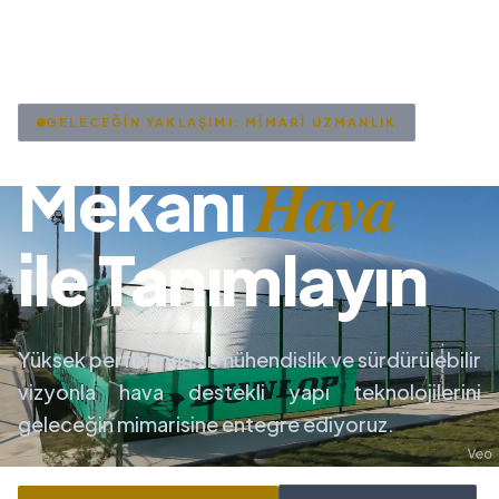
GELECEĞİN YAKLAŞIMI: MİMARİ UZMANLIK
Hava
Mekanı
ile Tanımlayın
Yüksek performanslı mühendislik ve sürdürülebilir
vizyonla hava destekli yapı teknolojilerini
geleceğin mimarisine entegre ediyoruz.